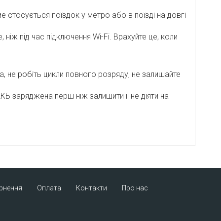
е стосується поїздок у метро або в поїзді на довгі
ніж під час підключення Wi-Fi. Врахуйте це, коли
, не робіть цикли повного розряду, не залишайте
КБ заряджена перш ніж залишити її не діяти на
ернення
Оплата
Контакти
Про нас