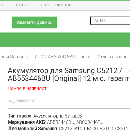
КТИ
ПРО НАС
ГУРТ І ДРОПШИПІНГ
Замовити дзвінок
Xiaomi
для Samsung C5212 / AB553446BU [Original] 12 міс. гарантії
ZTE
Акумулятор для Samsung C5212 /
Інші бренди
AB553446BU [Original] 12 міс. гаранті
mia)
Універсальні
Немає в наявності
Код:
OR0000212
Тип товара
:
Акумуляторна батарея
Маркування АКБ
:
AB553446BU, AB803446BU
ia)
Для моделей Samsung
:
C5212, B100, B200, B2100, C3212,