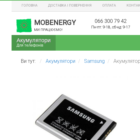
ГОЛОВНА
ДОСТАВКА І ПОВЕРНЕННЯ
ОПЛАТА
КОНТА
066 300 79 42
MOBENERGY
Пн-пт: 9-18, сб-нд: 9-17
МИ ПРАЦЮЄМО!
Акумулятори
Для телефонів
Apple iPhone, iPad
LG
Ви тут:
Акумулятори
Samsung
Акумулятор 
ASUS
Motorola
Blackview
Meizu
Bravis
Nokia (Microsoft, Lu
Doogee/HomTom
Nomi
Explay
Prestigio
Fly
Samsung
HTC
Sony (Ericsson, Xper