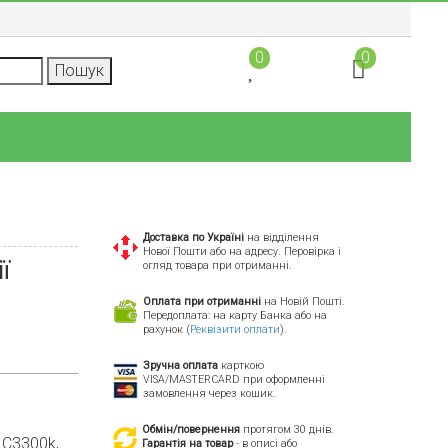
0
0
Доставка по Україні
на відділення
Нової Пошти або на адресу. Перовірка і
ї
огляд товара при отриманні.
Оплата при отриманні
на Новій Пошті.
Передоплата: на карту Банка або на
рахунок (
Реквізити оплати
).
Зручна оплата
карткою
VISA/MASTERCARD при оформленні
замовлення через кошик.
Обмін/повернення
протягом 30 днів.
 C3300k,
Гарантія на товар
- в описі або