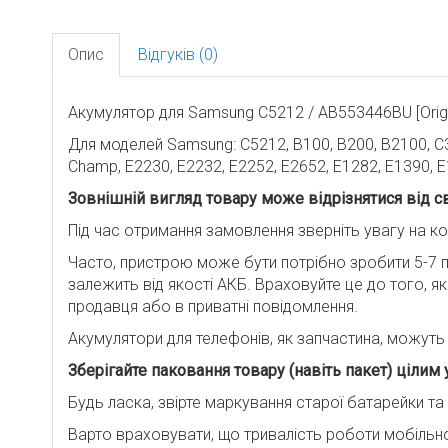
Опис
Відгуків (0)
Акумулятор для Samsung C5212 / AB553446BU [Origina
Для моделей Samsung: C5212, B100, B200, B2100, C32
Champ, E2230, E2232, E2252, E2652, E1282, E1390
Зовнішній вигляд товару може відрізнятися від с
Під час отримання замовлення зверніть увагу на ко
Часто, пристрою може бути потрібно зробити 5-7 по
залежить від якості АКБ. Враховуйте це до того, я
продавця або в приватні повідомлення.
Акумулятори для телефонів, як запчастина, можуть п
Зберігайте паковання товару (навіть пакет) цілим 
Будь ласка, звірте маркування старої батарейки та 
Варто враховувати, що тривалість роботи мобільно