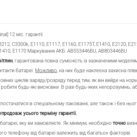
l] 12 міс. гарантії
12, C3300k, E1110, E1117, E1160, E1175T, E1410, E2120, E212
, E1410, E1170 Маркування АКБ: AB553446BU, AB803446BU
вітлин
, гарантована повна сумісність із зазначеними моделя
нтакти батареї.
Можливо
, на них буде наклеєна захисна плів
вних циклів заряду/розряду перед тим, як він вийде на нор
к робити будь-які висновки. В разі будь-яких непорозумінь, 
остачатися в спеціальному пакованні, але також і без нього,
упродовж усього терміну гарантії.
батареї, яку ви замовляєте. Як мінімум, необхідно
точно
визн
го телефону від батареї залежить від багатьох факторів.