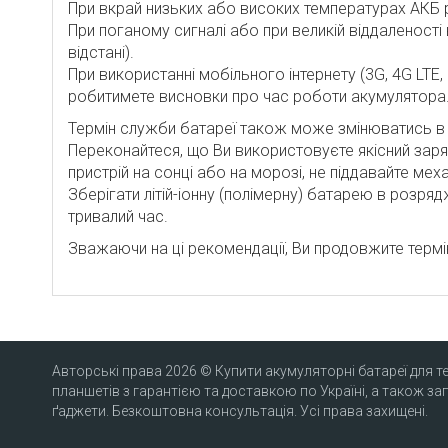
При вкрай низьких або високих температурах АКБ 
При поганому сигналі або при великій віддаленості
відстані).
При використанні мобільного інтернету (3G, 4G LTE,
робитимете висновки про час роботи акумулятора
Термін служби батареї також може змінюватись в з
Переконайтеся, що Ви використовуєте якісний заря
пристрій на сонці або на морозі, не піддавайте меха
Зберігати літій-іонну (полімерну) батарею в розря
тривалий час.
Зважаючи на ці рекомендації, Ви продовжите терм
Авторські права 2026 © Купити акумуляторні батареї для т
планшетів з гарантією та доставкою по Україні, а також за
ґаджети. Безкоштовна консультація. Усі права захищені.