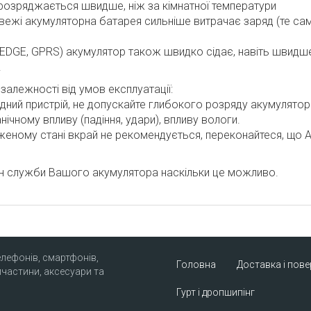
розряджається швидше, ніж за кімнатної температури
 вежі акумуляторна батарея сильніше витрачає заряд (те сам
 EDGE, GPRS) акумулятор також швидко сідає, навіть швидше, 
.
алежності від умов експлуатації:
дний пристрій, не допускайте глибокого розряду акумулятора
нічному впливу (падіння, удари), впливу вологи.
дженому стані вкрай не рекомендується, переконайтеся, що А
ін служби Вашого акумулятора наскільки це можливо.
елефонів, смартфонів,
Головна
Доставка і пов
пчастини, аксесуари та
Гурт і дропшипінг