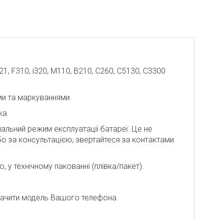
1, F310, i320, M110, B210, C260, C5130, C3300
ми та маркуваннями.
ка.
мальний режим експлуатації батареї. Це не
або за консультацією, звертайтеся за контактами
 у технічному пакованні (плівка/пакет).
ачити модель Вашого телефона.