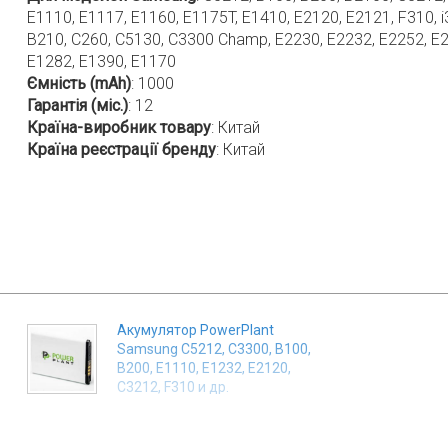
E1110, E1117, E1160, E1175T, E1410, E2120, E2121, F310, i
B210, C260, C5130, C3300 Champ, E2230, E2232, E2252, E
E1282, E1390, E1170
Ємність (mAh)
:
1000
Гарантія (міс.)
:
12
Країна-виробник товару
:
Китай
Країна реєстрації бренду
:
Китай
Акумулятор PowerPlant
Samsung C5212, C3300, B100,
B200, E1110, E1232, E2120,
C3212, F310 и др.
(AB553446BU) 790 mAh