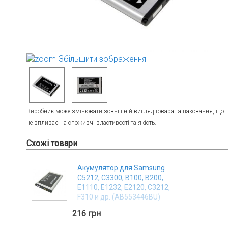
Huawei, Honor
Tecno
Lenovo
TP-Link (Neffos)
Збільшити зображення
Виробник може змінювати зовнішній вигляд товара та паковання, що
не впливає на споживчі властивості та якість.
Схожі товари
Акумулятор для Samsung
C5212, C3300, B100, B200,
E1110, E1232, E2120, C3212,
F310 и др. (AB553446BU)
[Original PRC] 12 міс. гарантії
216 грн